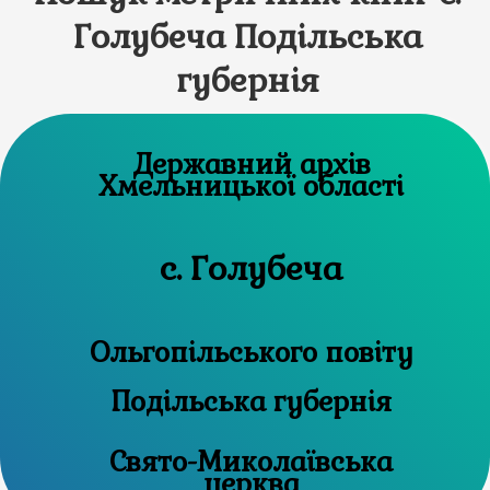
Голубеча Подільська
губернія
Державний архів
Хмельницької області
с. Голубеча
Ольгопільського повіту
Подільська губернія
Свято-Миколаївська
церква