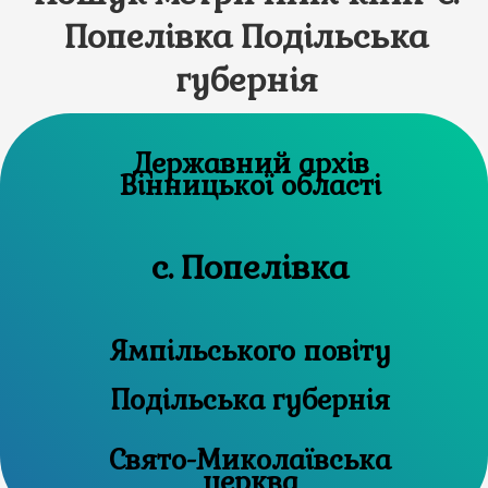
Попелівка Подільська
губернія
Державний архів
Вінницької області
с. Попелівка
Ямпільського повіту
Подільська губернія
Свято-Миколаївська
церква