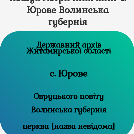
Юрове Волинська
губернія
Державний архів
Житомирської області
с. Юрове
Овруцького повіту
Волинська губернія
церква [назва невідома]