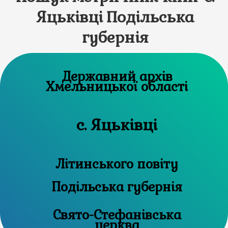
Яцьківці Подільська
губернія
Державний архів
Хмельницької області
с. Яцьківці
Літинського повіту
Подільська губернія
Свято-Стефанівська
церква