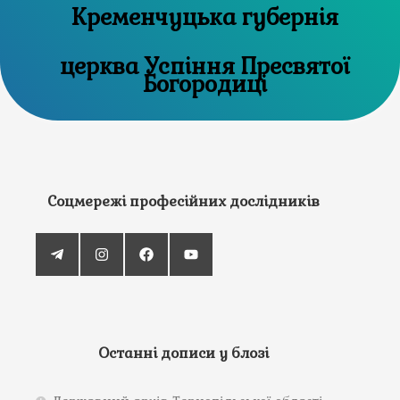
Кременчуцька губернія
церква Успіння Пресвятої
Богородиці
Соцмережі професійних дослідників
Останні дописи у блозі