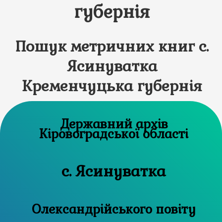
губернія
Пошук метричних книг с.
Ясинуватка
Кременчуцька губернія
Державний архів
Кіровоградської області
с. Ясинуватка
Олександрійського повіту