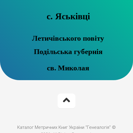
с. Яськівці
Летичівського повіту
Подільська губернія
св. Миколая
Каталог Метричних Книг України "Генеалогія" ©