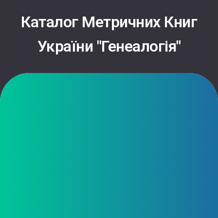
Skip
to
Каталог Метричних Книг
content
України "Генеалогія"