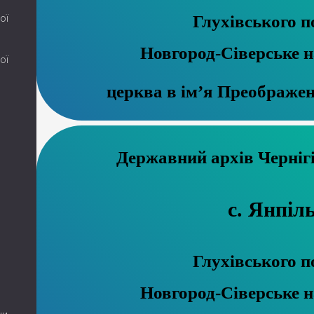
Глухівського п
ої
Новгород-Сіверське 
ої
церква в ім’я Преображе
Державний ар
с. Янпіл
Глухівського п
Новгород-Сіверське 