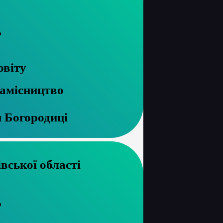
ь
овіту
намісництво
и Богородиці
хів Чернігівської області
ь