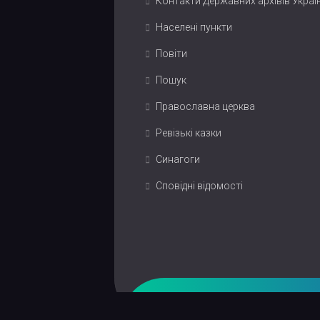
Контакти Державних архівів Украї
Населені пункти
Повіти
Пошук
Православна церква
Ревізькі казки
Синагоги
Сповідні відомості