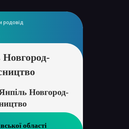
и родовід
 Новгород-
сництво
Янпіль Новгород-
сництво
хів Чернігівської області