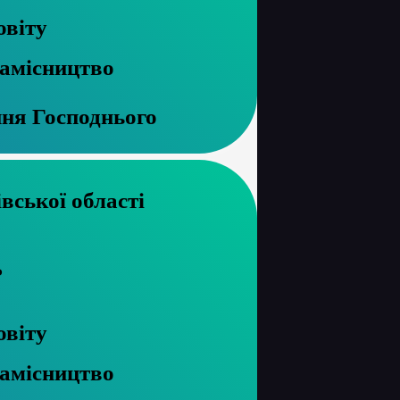
овіту
намісництво
ння Господнього
хів Чернігівської області
ь
овіту
намісництво