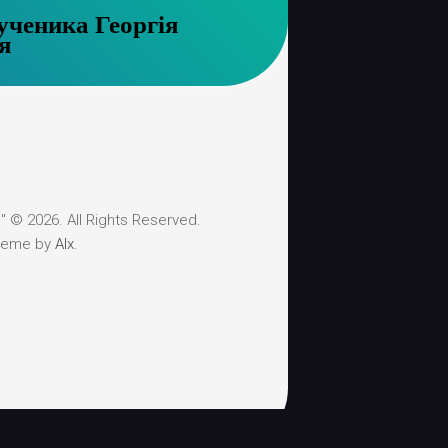
ученика Георгія
я
 © 2026. All Rights Reserved.
heme by
Alx
.