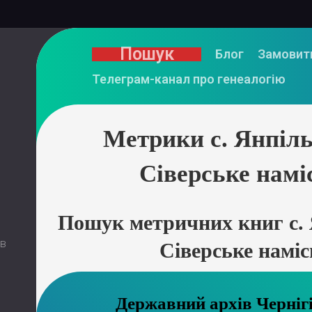
Пошук
Блог
Замовит
Телеграм-канал про генеалогію
Метрики с. Янпіль
Сіверське намі
Пошук метричних книг с. 
 в
Сіверське намі
Державний ар