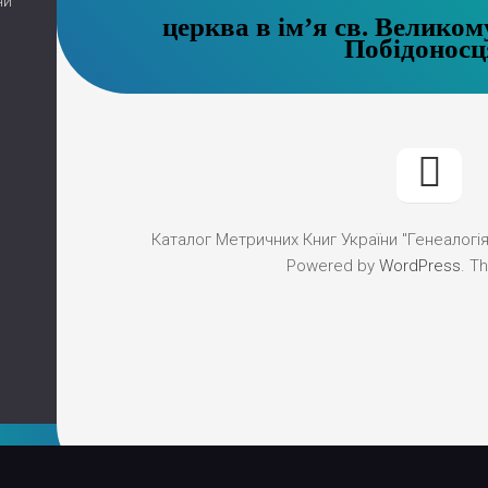
ни
церква в ім’я св. Великом
Побідоносц
Каталог Метричних Книг України "Генеалогія"
Powered by
WordPress
. T