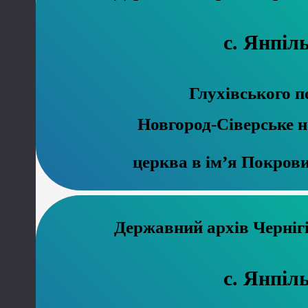
с. Янпіл
Глухівського п
Новгород-Сіверське 
церква в ім’я Покров
Державний ар
с. Янпіл