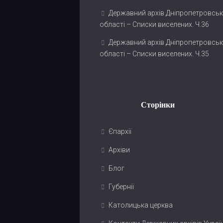
Державний архів Дніпропетровськ
області – Списки виселених. Ч.36
Державний архів Дніпропетровськ
області – Списки виселених. Ч.35
Сторінки
Єпархії
Архіви
Блог
Губернії
Католицька церква