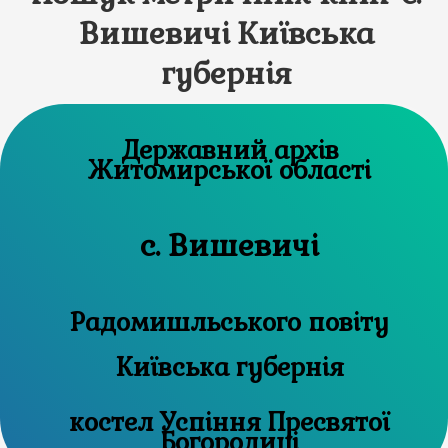
Вишевичі Київська
губернія
Державний архів
Житомирської області
с. Вишевичі
Радомишльського повіту
Київська губернія
костел Успіння Пресвятої
Богородиці