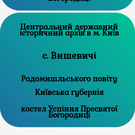
Центральний державний
історичний архів в м. Київ
с. Вишевичі
Радомишльського повіту
Київська губернія
костел Успіння Пресвятої
Богородиці