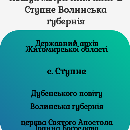
Ступне Волинська
губернія
Державний архів
Житомирської області
с. Ступне
Дубенського повіту
Волинська губернія
церква Святого Апостола
Іоанна Богослова