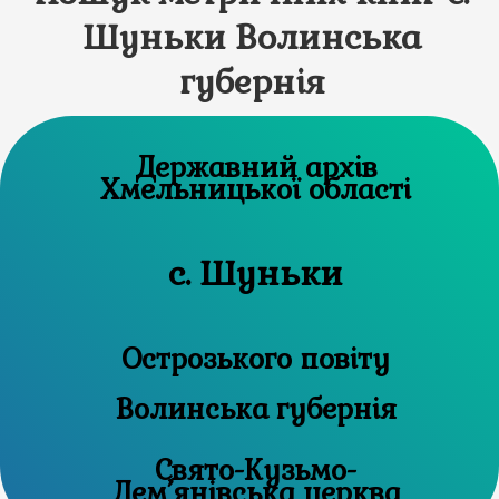
Шуньки Волинська
губернія
Державний архів
Хмельницької області
с. Шуньки
Острозького повіту
Волинська губернія
Свято-Кузьмо-
Дем’янівська церква