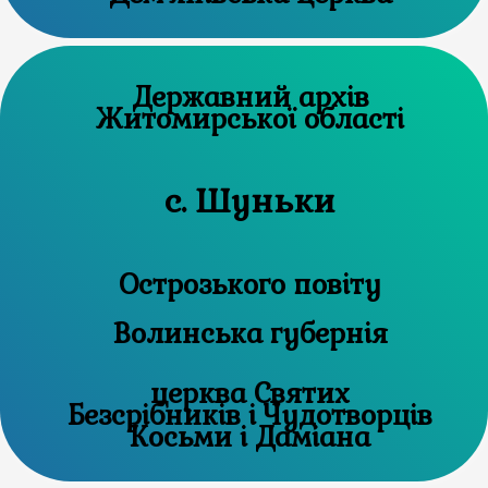
Державний архів
Житомирської області
с. Шуньки
Острозького повіту
Волинська губернія
церква Святих
Безсрібників і Чудотворців
Косьми і Даміана