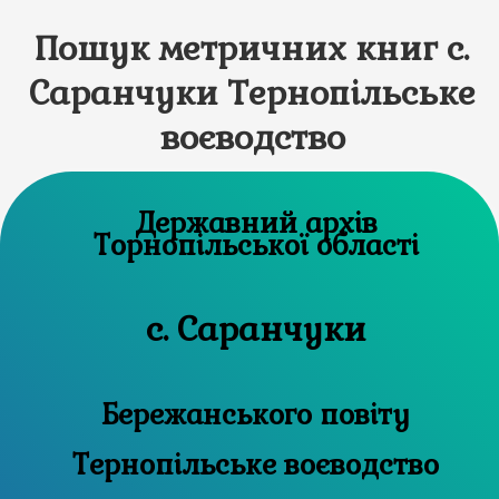
Пошук метричних книг с.
Саранчуки Тернопільське
воєводство
Державний архів
Торнопільської області
с. Саранчуки
Бережанського повіту
Тернопільське воєводство