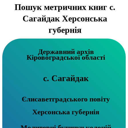
Пошук метричних книг с.
Сагайдак Херсонська
губернія
Державний архів
Кіровоградської області
с. Сагайдак
Єлисаветградського повіту
Херсонська губернія
Молитовні будинки колоній