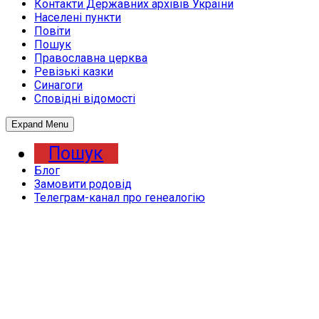
Контакти Державних архівів України
Населені пункти
Повіти
Пошук
Православна церква
Ревізькі казки
Синагоги
Сповідні відомості
Expand Menu
Пошук
Блог
Замовити родовід
Телеграм-канал про генеалогію