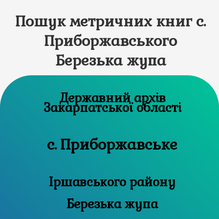
Пошук метричних книг с.
Приборжавського
Березька жупа
Державний архів
Закарпатської області
с. Приборжавське
Іршавського району
Березька жупа