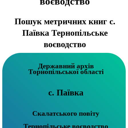
воєводство
Пошук метричних книг с.
Паївка Тернопільське
воєводство
Державний архів
Торнопільської області
с. Паївка
Скалатського повіту
Тернопільське воєводство