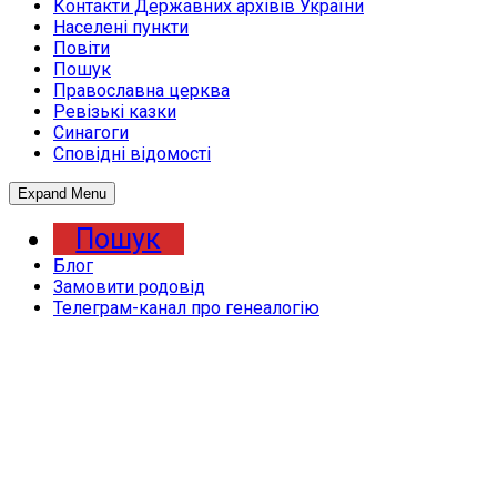
Контакти Державних архівів України
Населені пункти
Повіти
Пошук
Православна церква
Ревізькі казки
Синагоги
Сповідні відомості
Expand Menu
Пошук
Блог
Замовити родовід
Телеграм-канал про генеалогію