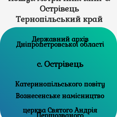
Острівець
Тернопільський край
Державний архів
Дніпропетровської області
с. Острівець
Катеринопільського повіту
Вознесенське намісництво
церква Святого Андрія
Першозваного