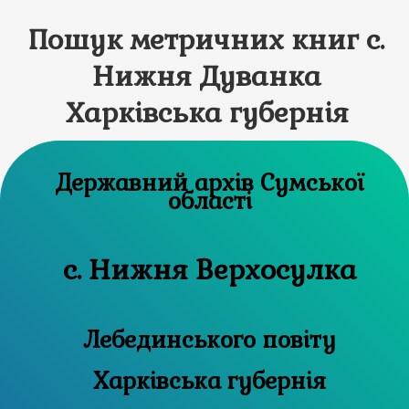
Пошук метричних книг с.
Нижня Дуванка
Харківська губернія
Державний архів Сумської
області
с. Нижня Верхосулка
Лебединського повіту
Харківська губернія