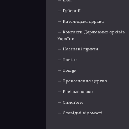
Блог
Губернії
Католицька церква
Контакти Державних архівів
України
Населені пункти
Повіти
Пошук
Православна церква
Ревізькі казки
Синагоги
Сповідні відомості