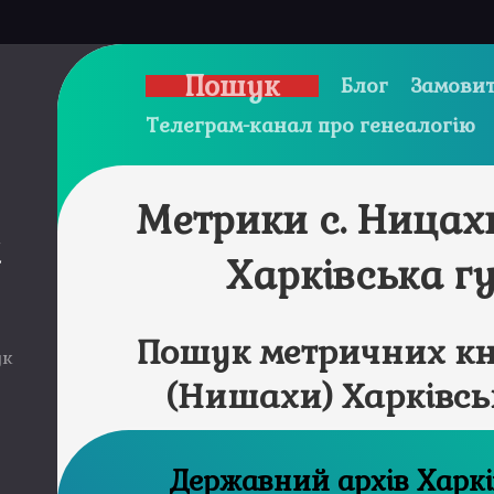
Пошук
Блог
Замовит
Телеграм-канал про генеалогію
Метрики с. Ницах
и
Харківська г
Пошук метричних кн
ук
(Нишахи) Харківсь
Державний 