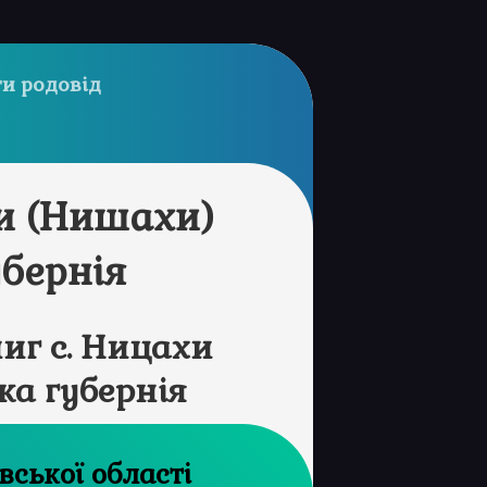
и родовід
и (Нишахи)
убернія
иг с. Ницахи
ка губернія
архів Харківської області