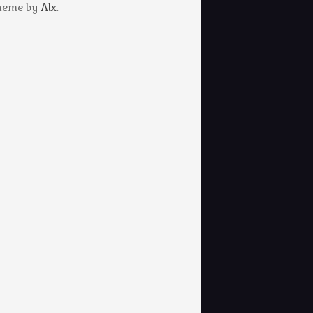
Theme by
Alx
.