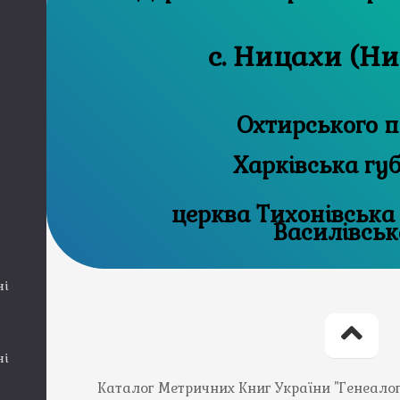
с. Ницахи (Н
Охтирського п
Харківська гу
церква Тихонівська
Василівськ
ні
ні
Каталог Метричних Книг України "Генеалогія