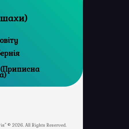
ишахи)
овіту
бернія
 (Приписна
а)
" © 2026. All Rights Reserved.