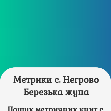
Метрики с. Негрово
Березька жупа
Пошук метричних книг с.