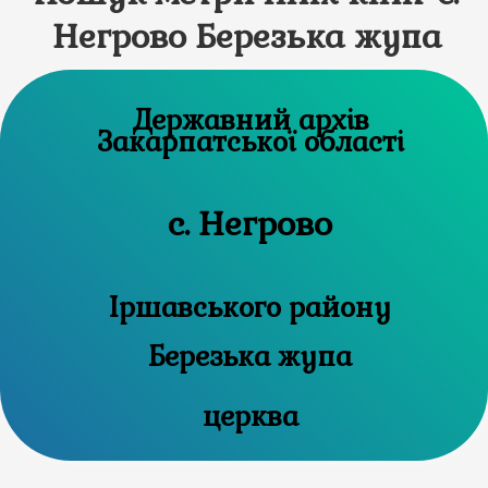
Негрово Березька жупа
Державний архів
Закарпатської області
с. Негрово
Іршавського району
Березька жупа
церква