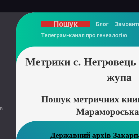
Пошук
Блог
Замовит
Телеграм-канал про генеалогію
Метрики с. Негровец
жупа
Пошук метричних книг
 в
Марамороська
Державний ар