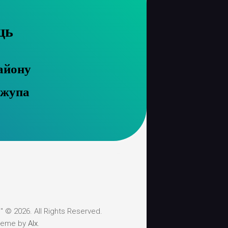
ць
айону
 жупа
 © 2026. All Rights Reserved.
heme by
Alx
.