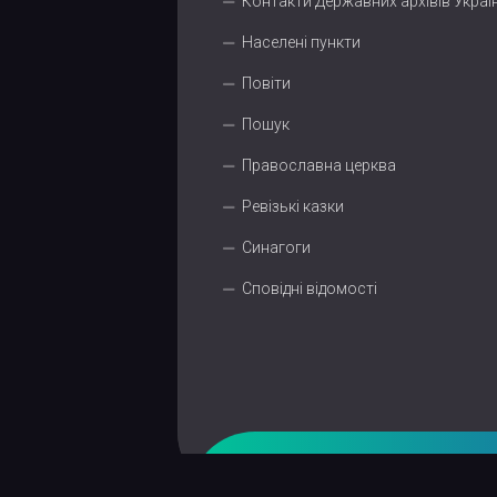
Контакти Державних архівів Украї
Населені пункти
Повіти
Пошук
Православна церква
Ревізькі казки
Синагоги
Сповідні відомості