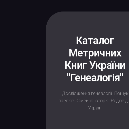
Skip
to
content
Каталог
Метричних
Книг України
"Генеалогія"
Дослідження генеалогії. Пошук
предків. Сімейна історія. Родовід
Україні