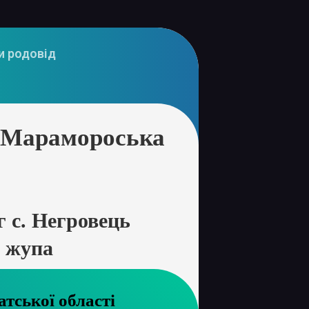
и родовід
ь Марамороська
 с. Негровець
 жупа
хів Закарпатської області