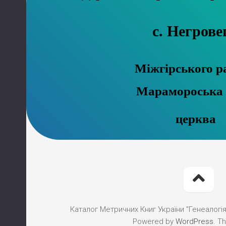
с. Негрове
Міжгірського р
Марамороська
церква
Каталог Метричних Книг України "Генеалогія"
Powered by
WordPress
. T