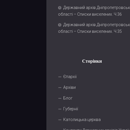
Державний архів Дніпропетровськ
області – Списки виселених. Ч.36
Державний архів Дніпропетровськ
області – Списки виселених. Ч.35
Сторінки
Єпархії
Архіви
Блог
Губернії
Католицька церква