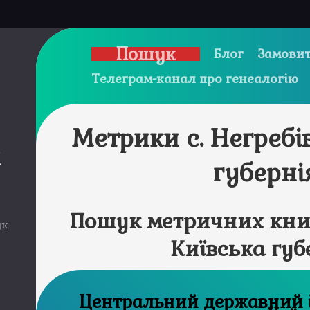
Пошук
Блог
Замовит
Телеграм-канал про генеалогію
Метрики с. Негребі
и
губерні
Пошук метричних книг
ук
Київська губ
Центральний державний історичний архів