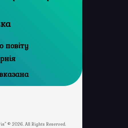
вка
 повіту
ернія
 вказана
" © 2026. All Rights Reserved.