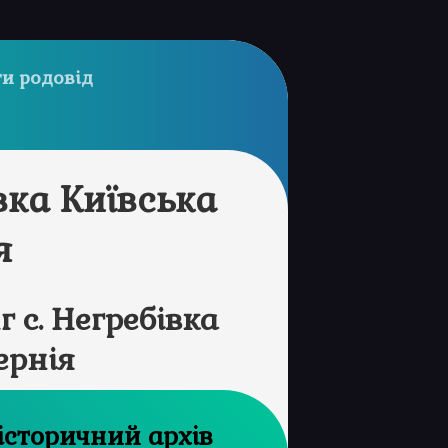
и родовід
вка Київська
я
 с. Негребівка
ернія