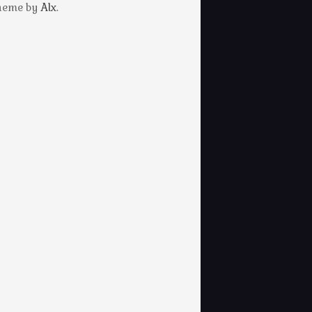
Theme by
Alx
.