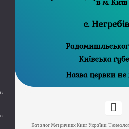
в м. Київ
с. Негребі
Радомишльського
Київська губ
Назва цервки не
ні
ні
Каталог Метричних Книг України "Генеалогія