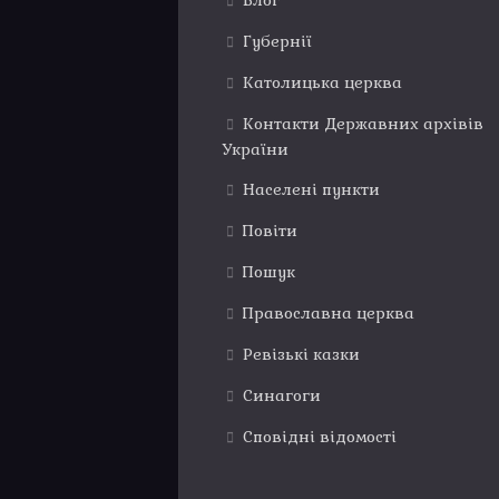
Блог
Губернії
Католицька церква
Контакти Державних архівів
України
Населені пункти
Повіти
Пошук
Православна церква
Ревізькі казки
Синагоги
Сповідні відомості