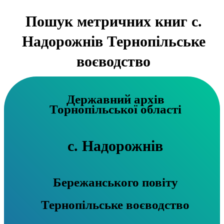
Пошук метричних книг с.
Надорожнів Тернопільське
воєводство
Державний архів
Торнопільської області
с. Надорожнів
Бережанського повіту
Тернопільське воєводство