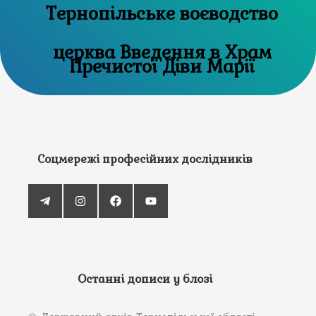
Тернопільське воєводство
церква Введення в Храм
Пречистої Діви Марії
Соцмережі професійних дослідників
Останні дописи у блозі