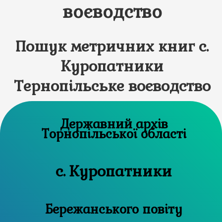
воєводство
Пошук метричних книг с.
Куропатники
Тернопільське воєводство
Державний архів
Торнопільської області
с. Куропатники
Бережанського повіту