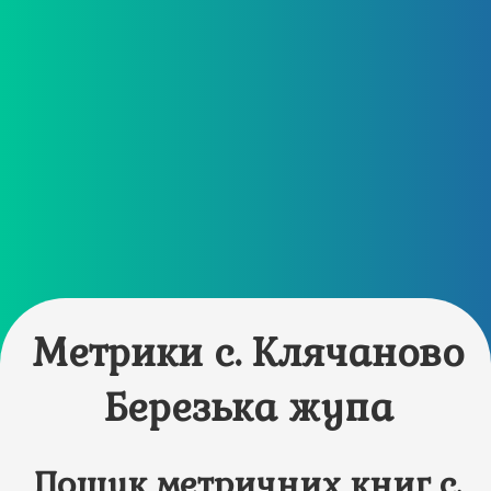
Метрики с. Клячаново
Березька жупа
Пошук метричних книг с.