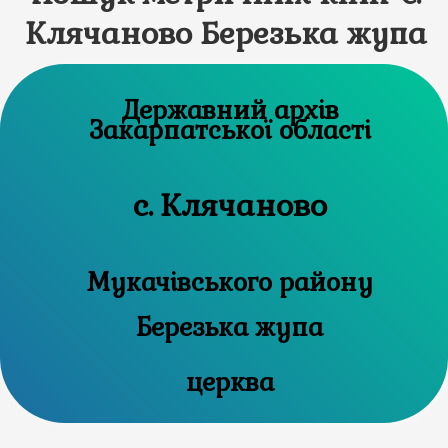
Клячаново Березька жупа
Державний архів
Закарпатської області
с. Клячаново
Мукачівського району
Березька жупа
церква