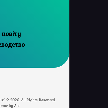
 повіту
єводство
" © 2026. All Rights Reserved.
Theme by
Alx
.