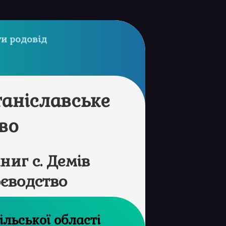
и родовід
таніславське
во
иг с. Демів
оєводство
хів Торнопільської області