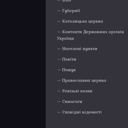
Блог
Губернії
Католицька церква
Контакти Державних архівів
України
Населені пункти
Повіти
Пошук
Православна церква
Ревізькі казки
Синагоги
Сповідні відомості