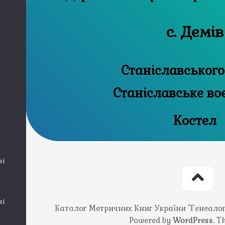
с. Демів
Станіславського
Станіславське во
Костел
ні
ні
Каталог Метричних Книг України "Генеалогія
Powered by
WordPress
. 