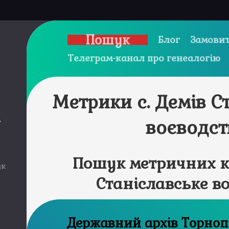
Пошук
Блог
Замовит
Телеграм-канал про генеалогію
Метрики с. Демів С
и
воєводст
Пошук метричних кн
ук
Станіславське в
Державний ар