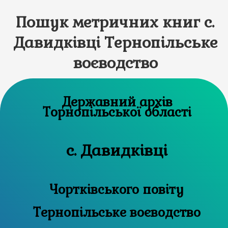
Пошук метричних книг с.
Давидківці Тернопільське
воєводство
Державний архів
Торнопільської області
с. Давидківці
Чортківського повіту
Тернопільське воєводство