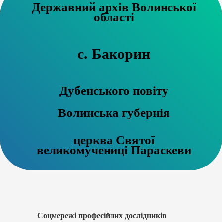
Державний архів Волинської
області
с. Бакорин
Дубенського повіту
Волинська губернія
церква Святої
великомучениці Параскеви
Соцмережі професійних дослідників