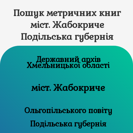
Пошук метричних книг
міст. Жабокриче
Подільська губернія
Державний архів
Хмельницької області
міст. Жабокриче
Ольгопільського повіту
Подільська губернія