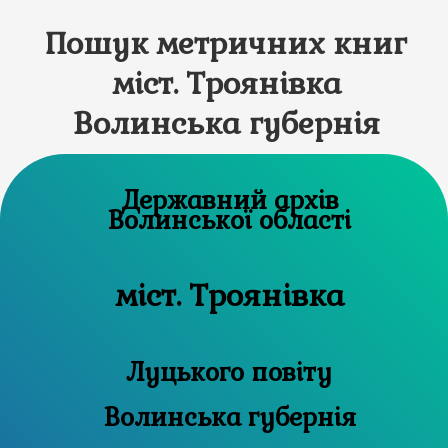
Пошук метричних книг
міст. Троянівка
Волинська губернія
Державний архів
Волинської області
міст. Троянівка
Луцького повіту
Волинська губернія