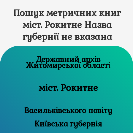
Пошук метричних книг
міст. Рокитне Назва
губернії не вказана
Державний архів
Житомирської області
міст. Рокитне
Васильківського повіту
Київська губернія