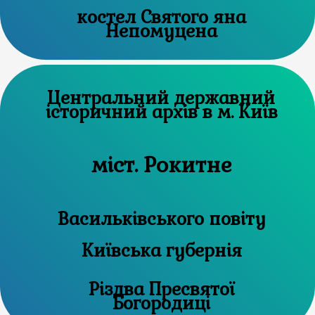
костел Святого яна
Непомуцена
Центральний державний
історичний архів в м. Київ
міст. Рокитне
Васильківського повіту
Київська губернія
Різдва Пресвятої
Богородиці