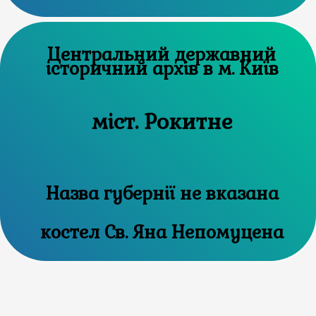
Центральний державний
історичний архів в м. Київ
міст. Рокитне
Назва губернії не вказана
костел Св. Яна Непомуцена