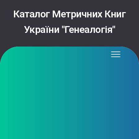
Skip
to
Каталог Метричних Книг
content
України "Генеалогія"