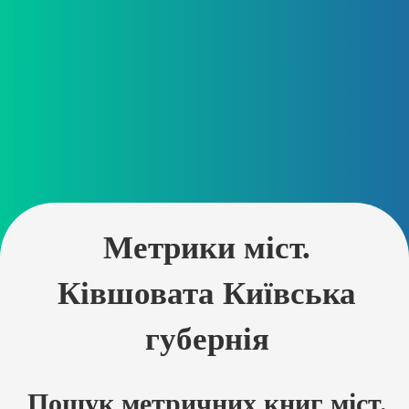
Метрики міст.
Ківшовата Київська
губернія
Пошук метричних книг міст.