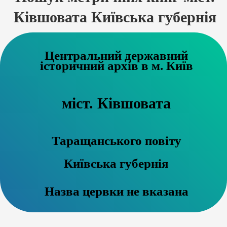
Ківшовата Київська губернія
Центральний державний
історичний архів в м. Київ
міст. Ківшовата
Таращанського повіту
Київська губернія
Назва цервки не вказана