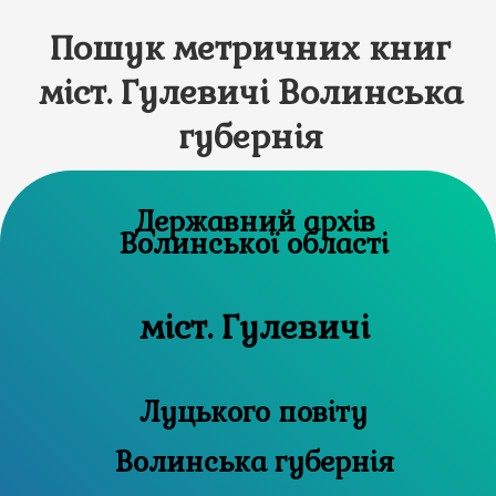
Пошук метричних книг
міст. Гулевичі Волинська
губернія
Державний архів
Волинської області
міст. Гулевичі
Луцького повіту
Волинська губернія