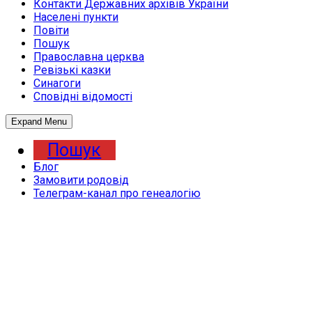
Контакти Державних архівів України
Населені пункти
Повіти
Пошук
Православна церква
Ревізькі казки
Синагоги
Сповідні відомості
Expand Menu
Пошук
Блог
Замовити родовід
Телеграм-канал про генеалогію