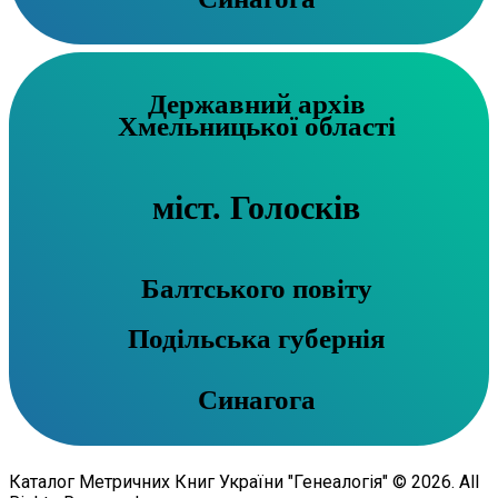
Державний архів
Хмельницької області
міст. Голосків
Балтського повіту
Подільська губернія
Синагога
Каталог Метричних Книг України "Генеалогія" © 2026. All