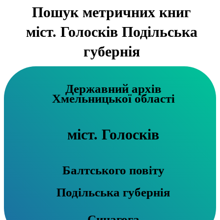
Пошук метричних книг
міст. Голосків Подільська
губернія
Державний архів
Хмельницької області
міст. Голосків
Балтського повіту
Подільська губернія
Синагога