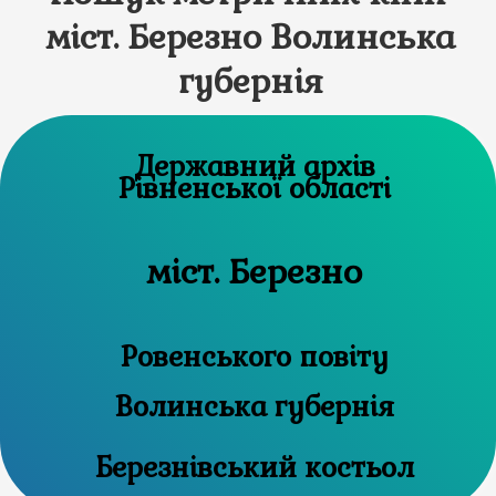
міст. Березно Волинська
губернія
Державний архів
Рівненської області
міст. Березно
Ровенського повіту
Волинська губернія
Березнівський костьол