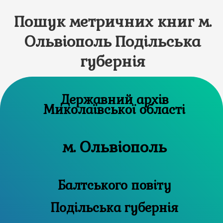
Пошук метричних книг м.
Ольвіополь Подільська
губернія
Державний архів
Миколаївської області
м. Ольвіополь
Балтського повіту
Подільська губернія