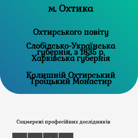
м. Охтика
Охтирського повіту
Слобідсько-Українська
губернія, з 1835 р.
Харківська губернія
Колишній Охтирський
Троїцький Монастир
Соцмережі професійних дослідників