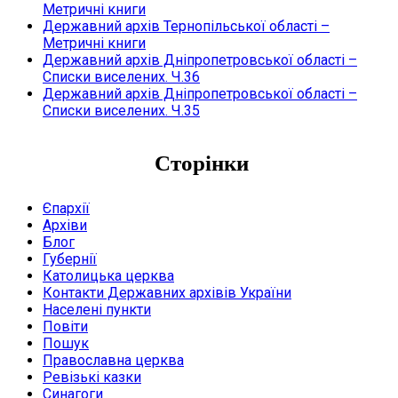
Метричні книги
Державний архів Тернопільської області –
Метричні книги
Державний архів Дніпропетровської області –
Списки виселених. Ч.36
Державний архів Дніпропетровської області –
Списки виселених. Ч.35
Сторінки
Єпархії
Архіви
Блог
Губернії
Католицька церква
Контакти Державних архівів України
Населені пункти
Повіти
Пошук
Православна церква
Ревізькі казки
Синагоги