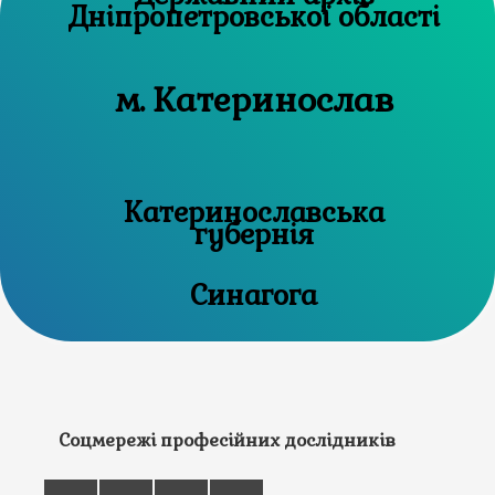
Дніпропетровської області
м. Катеринослав
Катеринославська
губернія
Синагога
Соцмережі професійних дослідників