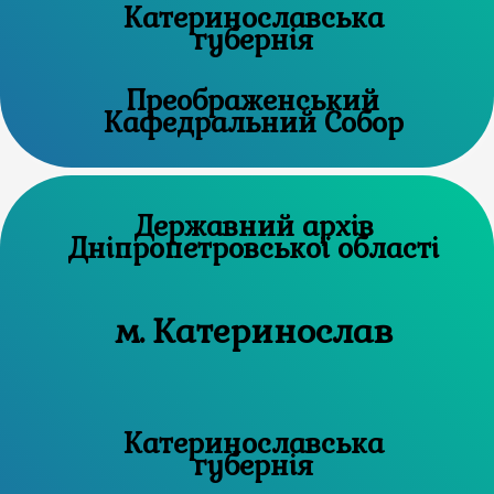
Катеринославська
губернія
Преображенський
Кафедральний Собор
Державний архів
Дніпропетровської області
м. Катеринослав
Катеринославська
губернія