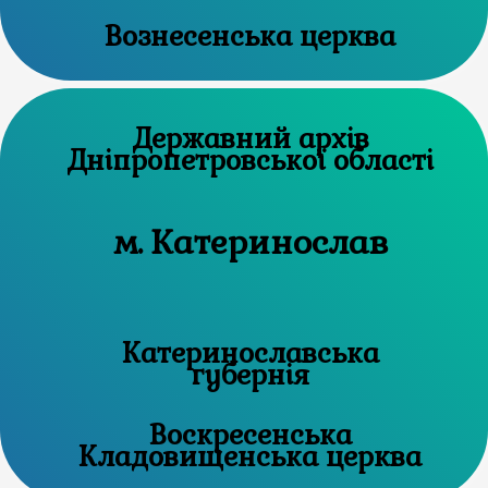
Вознесенська церква
Державний архів
Дніпропетровської області
м. Катеринослав
Катеринославська
губернія
Воскресенська
Кладовищенська церква