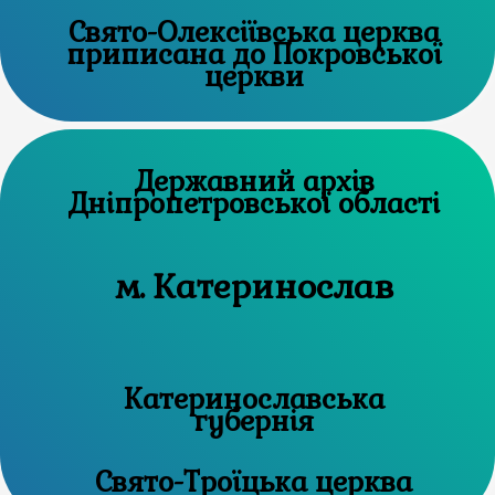
Свято-Олексіївська церква
приписана до Покровської
церкви
Державний архів
Дніпропетровської області
м. Катеринослав
Катеринославська
губернія
Свято-Троїцька церква