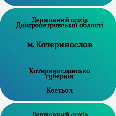
Державний архів
Дніпропетровської області
м. Катеринослав
Катеринославська
губернія
Костьол
Державний архів