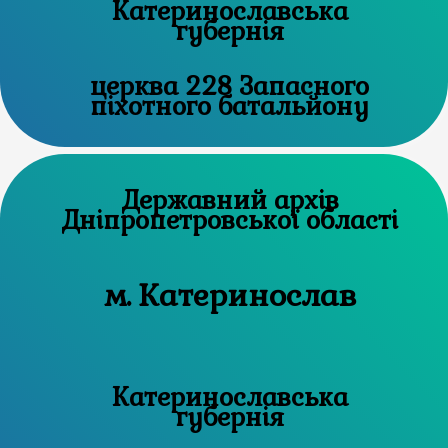
Катеринославська
губернія
церква 228 Запасного
піхотного батальйону
Державний архів
Дніпропетровської області
м. Катеринослав
Катеринославська
губернія