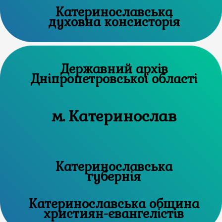
Катеринославська
духовна консисторія
Державний архів
Дніпропетровської області
м. Катеринослав
Катеринославська
губернія
Катеринославська община
християн-євангелістів