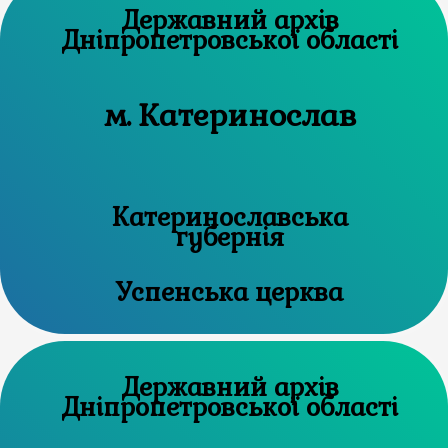
Державний архів
Дніпропетровської області
м. Катеринослав
Катеринославська
губернія
Успенська церква
Державний архів
Дніпропетровської області