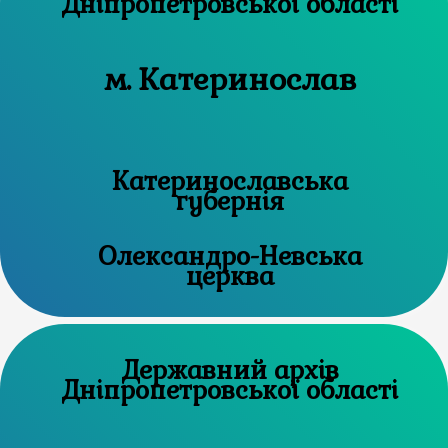
Дніпропетровської області
м. Катеринослав
Катеринославська
губернія
Олександро-Невська
церква
Державний архів
Дніпропетровської області