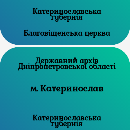
Катеринославська
губернія
Благовіщенська церква
Державний архів
Дніпропетровської області
м. Катеринослав
Катеринославська
губернія