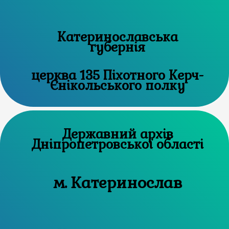
Катеринославська
губернія
церква 135 Піхотного Керч-
Єнікольського полку
Державний архів
Дніпропетровської області
м. Катеринослав