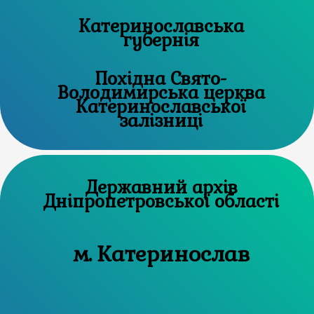
Катеринославська
губернія
Похідна Свято-
Володимирська церква
Катеринославської
залізниці
Державний архів
Дніпропетровської області
м. Катеринослав