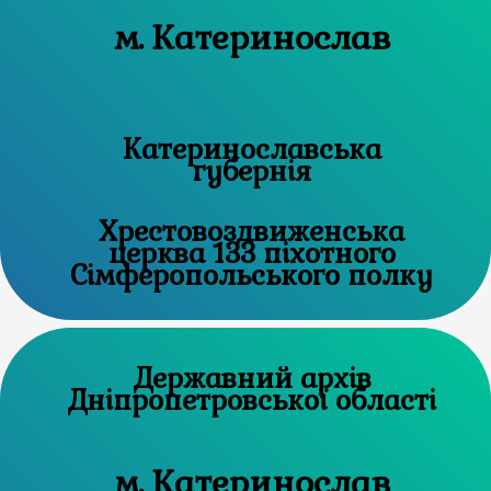
м. Катеринослав
Катеринославська
губернія
Хрестовоздвиженська
церква 133 піхотного
Сімферопольського полку
Державний архів
Дніпропетровської області
м. Катеринослав