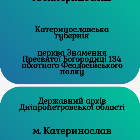
Катеринославська
губернія
церква Знамення
Пресвятої Богородиці 134
піхотного Феодосійського
полку
Державний архів
Дніпропетровської області
м. Катеринослав