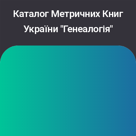
Skip
to
Каталог Метричних Книг
content
України "Генеалогія"