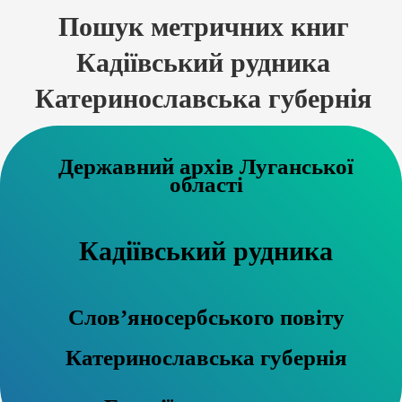
Пошук метричних книг
Кадіївський рудника
Катеринославська губернія
Державний архів Луганської
області
Кадіївський рудника
Слов’яносербського повіту
Катеринославська губернія