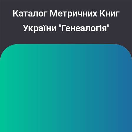
Skip
to
Каталог Метричних Книг
content
України "Генеалогія"