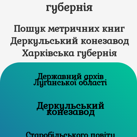
губернія
Пошук метричних книг
Деркульський конезавод
Харківська губернія
Державний архів
Луганської області
Деркульський
конезавод
Старобільського повіту